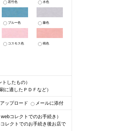
若竹色
水色
ブルー色
藤色
コスモス色
桃色
ントしたもの）
印刷に適したＰＤＦなど）
へアップロード
メールに添付
webコレクトでのお手続き）
bコレクトでのお手続き後お店で