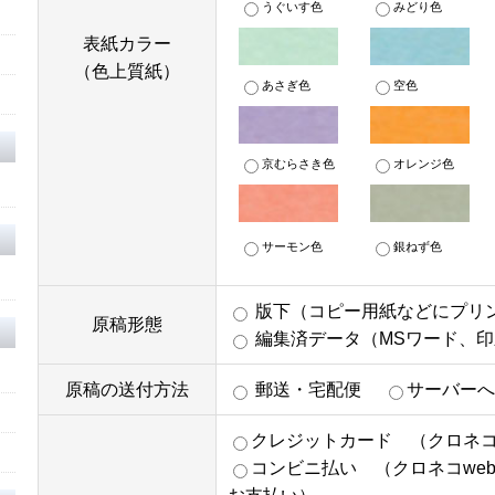
うぐいす色
みどり色
表紙カラー
（色上質紙）
あさぎ色
空色
京むらさき色
オレンジ色
サーモン色
銀ねず色
版下（コピー用紙などにプリ
原稿形態
編集済データ（MSワード、
原稿の送付方法
郵送・宅配便
サーバー
クレジットカード （クロネコ
コンビニ払い （クロネコwe