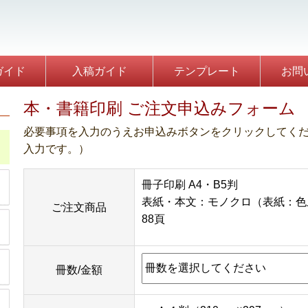
】
ガイド
入稿ガイド
テンプレート
お問
本・書籍印刷 ご注文申込みフォーム
必要事項を入力のうえお申込みボタンをクリックしてく
入力です。）
冊子印刷 A4・B5判
表紙・本文：モノクロ（表紙：色
ご注文商品
88頁
冊数/金額