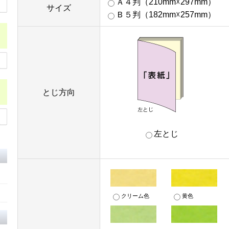
Ａ４判（210mm☓297mm）
サイズ
Ｂ５判（182mm☓257mm）
とじ方向
左とじ
クリーム色
黄色