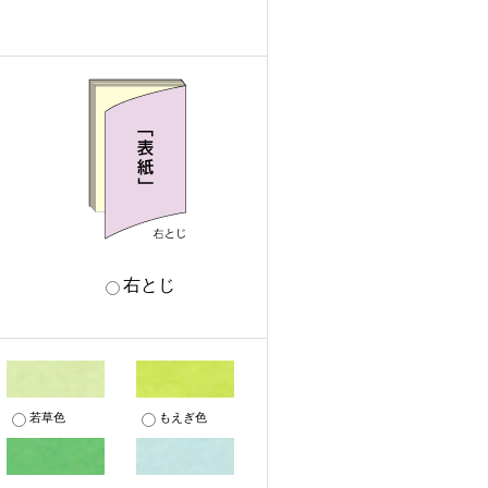
右とじ
若草色
もえぎ色