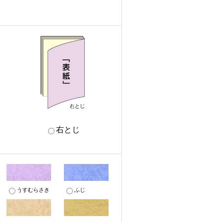
右とじ
うすむらさき
ふじ