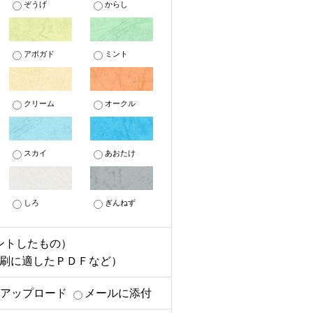
ぞうげ
からし
アボガド
ミント
クリーム
オークル
スカイ
あおたけ
しろ
ぎんねず
ントしたもの）
印刷に適したＰＤＦなど）
へアップロード
メールに添付