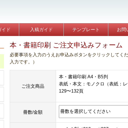
】
ガイド
入稿ガイド
テンプレート
お問
本・書籍印刷 ご注文申込みフォーム
必要事項を入力のうえお申込みボタンをクリックしてく
入力です。）
本・書籍印刷 A4・B5判
表紙・本文：モノクロ（表紙：レ
ご注文商品
129〜132頁
冊数/金額