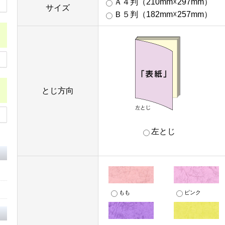
Ａ４判（210mm☓297mm）
サイズ
Ｂ５判（182mm☓257mm）
とじ方向
左とじ
もも
ピンク