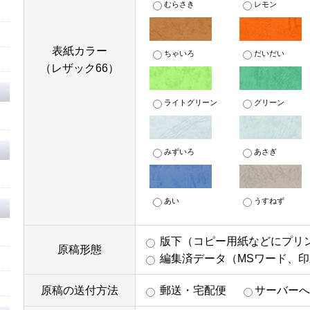
むらさき
レモン
表紙カラー
ちゃいろ
だいだい
（レザック66）
ライトグリーン
グリーン
みずいろ
あさぎ
あい
うすねず
版下（コピー用紙などにプリ
原稿形態
編集済データ（MSワード、
原稿の送付方法
郵送・宅配便
サーバー