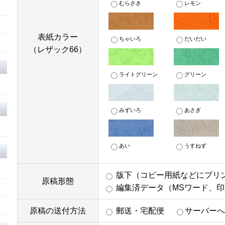
むらさき
レモン
表紙カラー
ちゃいろ
だいだい
（レザック66）
ライトグリーン
グリーン
みずいろ
あさぎ
あい
うすねず
版下（コピー用紙などにプリ
原稿形態
編集済データ（MSワード、
原稿の送付方法
郵送・宅配便
サーバー