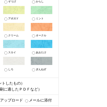
ぞうげ
からし
アボガド
ミント
クリーム
オークル
スカイ
あおたけ
しろ
ぎんねず
ントしたもの）
印刷に適したＰＤＦなど）
へアップロード
メールに添付