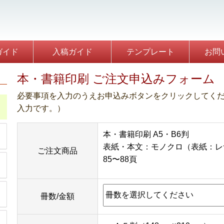
】
ガイド
入稿ガイド
テンプレート
お問
本・書籍印刷 ご注文申込みフォーム
必要事項を入力のうえお申込みボタンをクリックしてく
入力です。）
本・書籍印刷 A5・B6判
表紙・本文：モノクロ（表紙：レ
ご注文商品
85〜88頁
冊数/金額