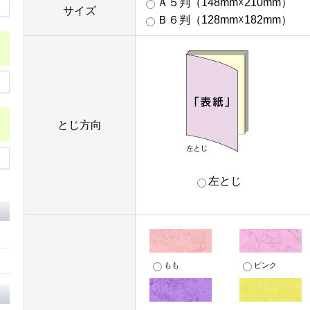
Ａ５判（148mm☓210mm）
サイズ
Ｂ６判（128mm☓182mm）
とじ方向
左とじ
もも
ピンク