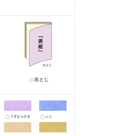
右とじ
うすむらさき
ふじ