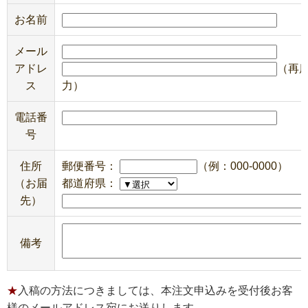
お名前
メール
アドレ
（再
ス
力）
電話番
号
住所
郵便番号：
（例：000-0000）
（お届
都道府県：
先）
備考
入稿の方法につきましては、本注文申込みを受付後お客
様のメールアドレス宛にお送りします。