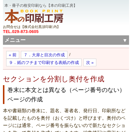
本・冊子の格安印刷なら【本の印刷工房】
お問合せは【株式会社黒須印刷 内】
TEL.029-873-0605
メニュー
/
« 前
７．大扉と目次の作成
９．紙のフチまで印刷する表紙の作成
次 »
セクションを分割し奥付を作成
巻末に本文とは異なる（ページ番号のない）
ページの作成
本や書籍類の巻末に、題名、著者名、発行日、印刷所など
を記載したものを奥付（おくづけ）と呼びます。奥付のペ
ージには通常、ページ番号を振らないので新たなセクショ